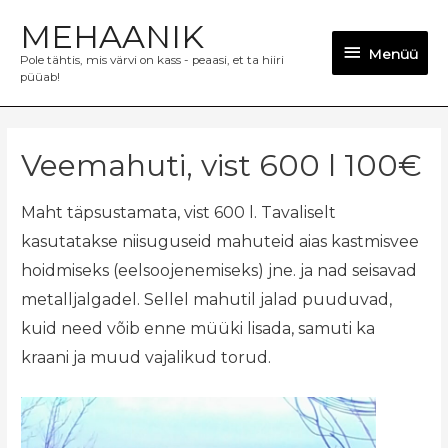
MEHAANIK
Menüü
Menüü
Pole tähtis, mis värvi on kass - peaasi, et ta hiiri
püüab!
Veemahuti, vist 600 l 100€
Maht täpsustamata, vist 600 l. Tavaliselt
kasutatakse niisuguseid mahuteid aias kastmisvee
hoidmiseks (eelsoojenemiseks) jne. ja nad seisavad
metalljalgadel. Sellel mahutil jalad puuduvad,
kuid need võib enne müüki lisada, samuti ka
kraani ja muud vajalikud torud.