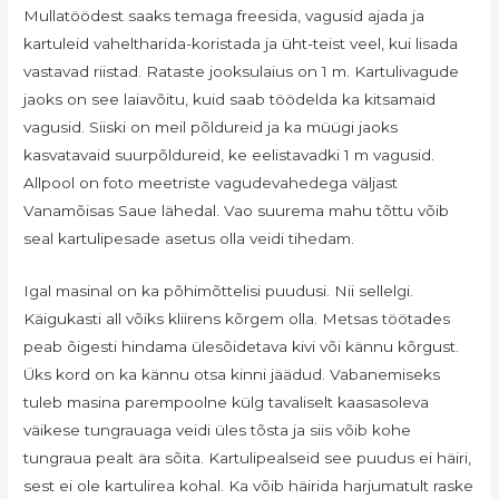
Mullatöödest saaks temaga freesida, vagusid ajada ja
kartuleid vaheltharida-koristada ja üht-teist veel, kui lisada
vastavad riistad. Rataste jooksulaius on 1 m. Kartulivagude
jaoks on see laiavõitu, kuid saab töödelda ka kitsamaid
vagusid. Siiski on meil põldureid ja ka müügi jaoks
kasvatavaid suurpõldureid, ke eelistavadki 1 m vagusid.
Allpool on foto meetriste vagudevahedega väljast
Vanamõisas Saue lähedal. Vao suurema mahu tõttu võib
seal kartulipesade asetus olla veidi tihedam.
Igal masinal on ka põhimõttelisi puudusi. Nii sellelgi.
Käigukasti all võiks kliirens kõrgem olla. Metsas töötades
peab õigesti hindama ülesõidetava kivi või kännu kõrgust.
Üks kord on ka kännu otsa kinni jäädud. Vabanemiseks
tuleb masina parempoolne külg tavaliselt kaasasoleva
väikese tungrauaga veidi üles tõsta ja siis võib kohe
tungraua pealt ära sõita. Kartulipealseid see puudus ei häiri,
sest ei ole kartulirea kohal. Ka võib häirida harjumatult raske