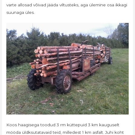
varte allosad võivad jääda viltusteks, aga ülemine osa ikkagi
suunaga üles.
Koos haagisega toodud 3 rm küttepuid 3 km kauguselt
mööda üldksutatavaid teid, milledest 1 km asfalt. Juhi koht