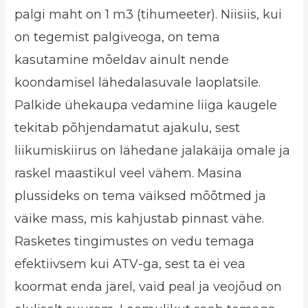
palgi maht on 1 m3 (tihumeeter). Niisiis, kui
on tegemist palgiveoga, on tema
kasutamine mõeldav ainult nende
koondamisel lähedalasuvale laoplatsile.
Palkide ühekaupa vedamine liiga kaugele
tekitab põhjendamatut ajakulu, sest
liikumiskiirus on lähedane jalakäija omale ja
raskel maastikul veel vähem. Masina
plussideks on tema väiksed mõõtmed ja
väike mass, mis kahjustab pinnast vähe.
Rasketes tingimustes on vedu temaga
efektiivsem kui ATV-ga, sest ta ei vea
koormat enda järel, vaid peal ja veojõud on