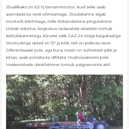
Jõuallikaks on 6,5 hj bensiinimootor, kuid selle saab
asendada ka veidi võimsamaga. Jõuülekanne algab
mootorilt kiilrihmaga, mille lõdvendamine-pingutamine
töötab sidurina. Aeglustus vedavatele ratastele toimub
kettülekannetega, kiiruste valik GAZ-24 Volga käigukastiga.
Veomustriga rattad on 15″ ja kõik neli on pidevas veos.
Diferentsiaale pole, aga kuna masin on suhteliselt pikk ja
kitsas, saab pöörata ka difriteta. Hüdrosüateemi pole.
Haakeriistade ülestõstmine toimub palgiveovintsi abil.