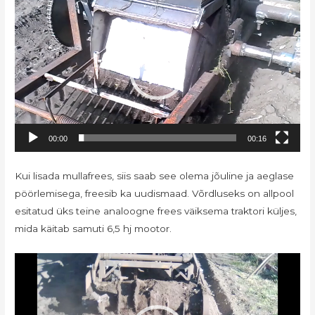
00:00
00:16
Kui lisada mullafrees, siis saab see olema jõuline ja aeglase
pöörlemisega, freesib ka uudismaad. Võrdluseks on allpool
esitatud üks teine analoogne frees väiksema traktori küljes,
mida käitab samuti 6,5 hj mootor.
Videoesitaja