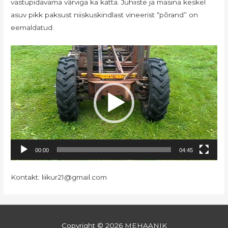
vastupidavama värviga ka katta. Juhiiste ja masina keskel
asuv pikk paksust niiskuskindlast vineerist “põrand” on
eemaldatud.
Videoesitaja
00:00
04:45
Kontakt: liikur21@gmail.com
Copyright © 2026
MEHAANIK