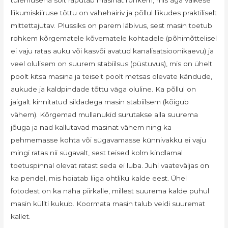
tulemusena sõit raputab masinat rohkem, mis aga väikese
liikumiskiiruse tõttu on vähehäiriv ja põllul liikudes praktiliselt
mittettajutav. Plussiks on parem läbivus, sest masin toetub
rohkem kõrgematele kõvematele kohtadele (põhimõttelisel
ei vaju ratas auku või kasvõi avatud kanalisatsioonikaevu) ja
veel olulisem on suurem stabiilsus (püstuvus), mis on ühelt
poolt kitsa masina ja teiselt poolt metsas olevate kändude,
aukude ja kaldpindade tõttu väga oluline. Ka põllul on
jäigalt kinnitatud sildadega masin stabiilsem (kõigub
vähem). Kõrgemad mullanukid surutakse alla suurema
jõuga ja nad kallutavad masinat vähem ning ka
pehmemasse kohta või sügavamasse künnivakku ei vaju
mingi ratas nii sügavalt, sest teised kolm kindlamal
toetuspinnal olevat ratast seda ei luba. Juhi vaateväljas on
ka pendel, mis hoiatab liiga ohtliku kalde eest. Ühel
fotodest on ka näha piirkalle, millest suurema kalde puhul
masin küliti kukub. Koormata masin talub veidi suuremat
kallet.