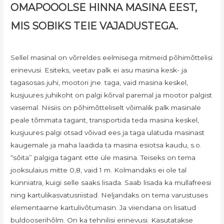
OMAPOOOLSE HINNA MASINA EEST,
MIS SOBIKS TEIE VAJADUSTEGA.
Sellel masinal on võrreldes eelmisega mitmeid põhimõttelisi
erinevusi. Esiteks, veetav palk ei asu masina kesk- ja
tagasosas juhi, mootori jne. taga, vaid masina keskel,
kusjuures juhikoht on palgi kõrval paremal ja mootor palgist
vasemal. Niisiis on põhimõtteliselt võimalik palk masinale
peale tõmmata tagant, transportida teda masina keskel,
kusjuures palgi otsad võivad ees ja taga ulatuda masinast
kaugemale ja maha laadida ta masina esiotsa kaudu, s.o.
“sõita” palgiga tagant ette üle masina. Teiseks on tema
jooksulaius mitte 0,8, vaid 1 m. Kolmandaks ei ole tal
künniatra, kuigi selle saaks lisada. Saab lisada ka mullafreesi
ning kartulikasvatusriistad. Neljandaks on tema varustuses
elementaarne kartulivõtumasin. Ja viiendana on lisatud
buldooserihõlm. On ka tehnilisi erinevusi. Kasutatakse