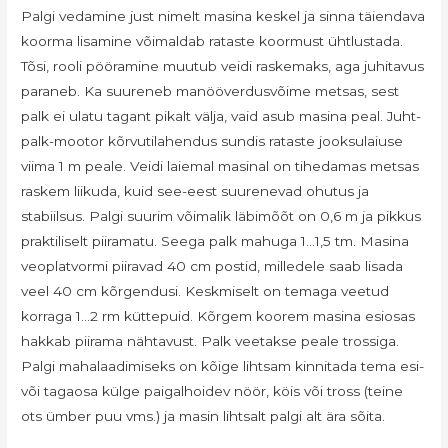
Palgi vedamine just nimelt masina keskel ja sinna täiendava
koorma lisamine võimaldab rataste koormust ühtlustada.
Tõsi, rooli pööramine muutub veidi raskemaks, aga juhitavus
paraneb. Ka suureneb manööverdusvõime metsas, sest
palk ei ulatu tagant pikalt välja, vaid asub masina peal. Juht-
palk-mootor kõrvutilahendus sundis rataste jooksulaiuse
viima 1 m peale. Veidi laiemal masinal on tihedamas metsas
raskem liikuda, kuid see-eest suurenevad ohutus ja
stabiilsus. Palgi suurim võimalik läbimõõt on 0,6 m ja pikkus
praktiliselt piiramatu. Seega palk mahuga 1…1,5 tm. Masina
veoplatvormi piiravad 40 cm postid, milledele saab lisada
veel 40 cm kõrgendusi. Keskmiselt on temaga veetud
korraga 1…2 rm küttepuid. Kõrgem koorem masina esiosas
hakkab piirama nähtavust. Palk veetakse peale trossiga.
Palgi mahalaadimiseks on kõige lihtsam kinnitada tema esi-
või tagaosa külge paigalhoidev nöör, köis või tross (teine
ots ümber puu vms.) ja masin lihtsalt palgi alt ära sõita.