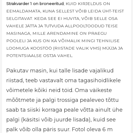
Strakvarder 1 on broneeritud
, KUID KIRJELDUS ON
EEMALDAMATA, KUNA SELLEST VÕIB LEIDA ÜHT-TEIST
SELGITAVAT. KEDA SEE EI HUVITA, VÕIB SELLE OSA
VAHELE JÄTTA JA TUTVUDA ALLPOOLTOODUD TEISE
MASINAGA, MILLE ARENDAMINE ON PRAEGU
POOLELI JA KUS ON KA VÕIMALIK MINGI TEHNILISE
LOOMUGA KOOSTÖÖ (RIISTADE VALIK VMS) MÜÜJA JA
POTENTSIAALSE OSTJA VAHEL.
Pakutav masin, kui talle lisade vajalikud
riistad, teeb vastavalt oma tagasihoidlikele
võimetele kõiki neid töid. Oma väikeste
mõõtmete ja palgi trossiga pealeveo tõttu
saab ta siiski korraga peale võtta ainult ühe
palgi (käsitsi võib juurde lisada), kuid see
palk võib olla päris suur. Fotol oleva 6 m