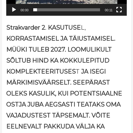
00:00
00:11
Strakvarder 2
.
KASUTUSE
L,
KORRASTAMISEL JA TÄIUSTAMISEL.
MÜÜKI TULEB 2027. LOOMULIKULT
SÕLTUB HIND KA KOKKULEPITUD
KOMPLEKTEERITUSES
T
JA ISEGI
MÄRKIMISVÄÄRSELT. SEEPÄRAST
OLEKS KASULIK, KUI POTENTSIAALNE
OSTJA JUBA AEGSASTI TEATAKS OMA
VAJADUSTEST TÄPSEMALT. VÕITE
EELNEVALT PAKKUDA VÄLJA KA