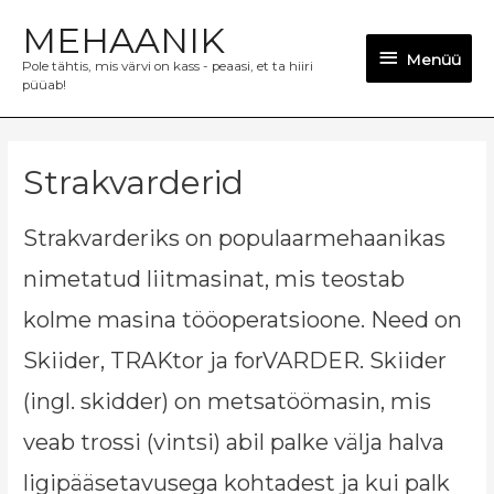
MEHAANIK
Menüü
Menüü
Pole tähtis, mis värvi on kass - peaasi, et ta hiiri
püüab!
Strakvarderid
Strakvarderiks on populaarmehaanikas
nimetatud liitmasinat, mis teostab
kolme masina tööoperatsioone. Need on
Skiider, TRAKtor ja forVARDER. Skiider
(ingl. skidder) on metsatöömasin, mis
veab trossi (vintsi) abil palke välja halva
ligipääsetavusega kohtadest ja kui palk