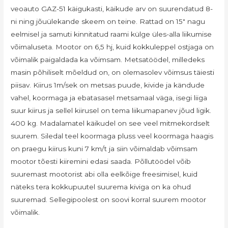
veoauto GAZ-51 käigukasti, käikude arv on suurendatud 8-
ni ning jõuülekande skeem on teine. Rattad on 15″ nagu
eelmisel ja samuti kinnitatud raami külge üles-alla liikumise
võimaluseta. Mootor on 6,5 hj, kuid kokkuleppel ostjaga on
võimalik paigaldada ka võimsam. Metsatöödel, milledeks
masin põhiliselt mõeldud on, on olemasolev võimsus täiesti
piisav. Kiirus 1m/sek on metsas puude, kivide ja kändude
vahel, koormaga ja ebatasasel metsamaal väga, isegi liiga
suur kiirus ja sellel kiirusel on tema liikumapanev jõud ligik.
400 kg. Madalamatel käikudel on see veel mitmekordselt
suurem. Siledal teel koormaga pluss veel koormaga haagis
on praegu kiirus kuni 7 km/t ja siin võimaldab võimsam
mootor tõesti kiiremini edasi saada. Põllutöödel võib
suuremast mootorist abi olla eelkõige freesimisel, kuid
näteks tera kokkupuutel suurema kiviga on ka ohud
suuremad. Sellegipoolest on soovi korral suurem mootor
võimalik.