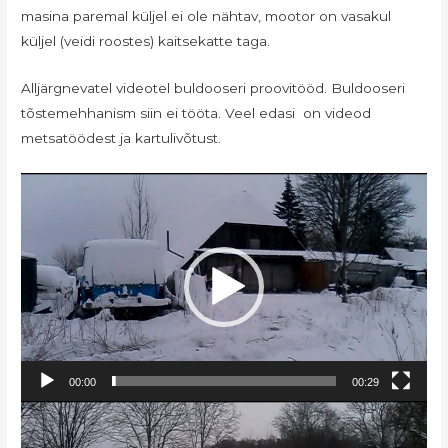
masina paremal küljel ei ole nähtav, mootor on vasakul
küljel (veidi roostes) kaitsekatte taga.
Alljärgnevatel videotel buldooseri proovitööd. Buldooseri
tõstemehhanism siin ei tööta. Veel edasi on videod
metsatöödest ja kartulivõtust.
Videoesitaja
00:00
00:29
Videoesitaja