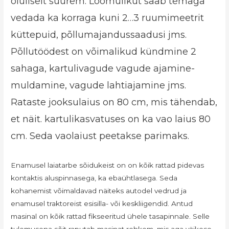
oluliselt suurem. Loomulikut saab temaga
vedada ka korraga kuni 2…3 ruumimeetrit
küttepuid, põllumajandussaadusi jms.
Põllutöödest on võimalikud kündmine 2
sahaga, kartulivagude vagude ajamine-
muldamine, vagude lahtiajamine jms.
Rataste jooksulaius on 80 cm, mis tähendab,
et näit. kartulikasvatuses on ka vao laius 80
cm. Seda vaolaiust peetakse parimaks.
Enamusel laiatarbe sõidukeist on on kõik rattad pidevas
kontaktis aluspinnasega, ka ebaühtlasega. Seda
kohanemist võimaldavad näiteks autodel vedrud ja
enamusel traktoreist esisilla- või keskliigendid. Antud
masinal on kõik rattad fikseeritud ühele tasapinnale. Selle