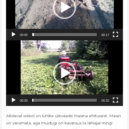
00:00
00:17
Videoesitaja
00:00
00:32
Alloleval videol on lühike ülevaade masina ehitusest. Masin
on värvimata, aga muidugi on kavatsus ta lähiajal mingi