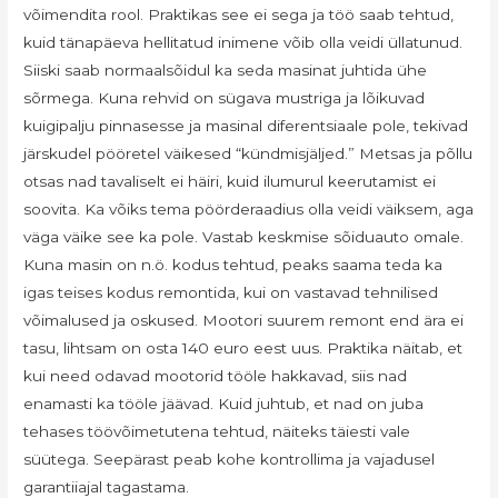
võimendita rool. Praktikas see ei sega ja töö saab tehtud,
kuid tänapäeva hellitatud inimene võib olla veidi üllatunud.
Siiski saab normaalsõidul ka seda masinat juhtida ühe
sõrmega. Kuna rehvid on sügava mustriga ja lõikuvad
kuigipalju pinnasesse ja masinal diferentsiaale pole, tekivad
järskudel pööretel väikesed “kündmisjäljed.” Metsas ja põllu
otsas nad tavaliselt ei häiri, kuid ilumurul keerutamist ei
soovita. Ka võiks tema pöörderaadius olla veidi väiksem, aga
väga väike see ka pole. Vastab keskmise sõiduauto omale.
Kuna masin on n.ö. kodus tehtud, peaks saama teda ka
igas teises kodus remontida, kui on vastavad tehnilised
võimalused ja oskused. Mootori suurem remont end ära ei
tasu, lihtsam on osta 140 euro eest uus. Praktika näitab, et
kui need odavad mootorid tööle hakkavad, siis nad
enamasti ka tööle jäävad. Kuid juhtub, et nad on juba
tehases töövõimetutena tehtud, näiteks täiesti vale
süütega. Seepärast peab kohe kontrollima ja vajadusel
garantiiajal tagastama.