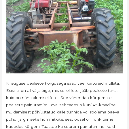
Niisuguse pealsete kõrgusega saab veel kartuleid mullata.
Esisillal on all väljalõige, mis sellel fotol jääb pealsete taha,
kuid on näha alumisel fotol. See vähendab kõrgemate
pealsete painutamist. Tavaliselt taastub kuni 45-kraadine
muldamisest põhjustatud kalle tunniga või soojema päeva
puhul järgmiseks hommikuks, sest öösel on rõhk taime
kudedes kõrgem. Taastub ka suurem painutamine, kuid