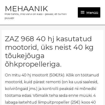
MEHAANIK
Menüü
Menüü
Pole tähtis, mis värvi on kass - peaasi, et ta hiiri
püüab!
ZAZ 968 40 hj kasutatud
mootorid, üks neist 40 kg
tõukejõuga
õhkpropelleriga.
On mitu 40 hj mootorit (50€/tk). Kõik on töötanud
mootorid, kuid pärast remonti (on ka uusi saalesid,
kolvirõngaid jms.) ja kontrolli peaksid nii mõnedki
töötama edasi. Võimalik teha seda enne müüki. 4
labaga isetehtud liimpuitpropeller (25€) koos 40