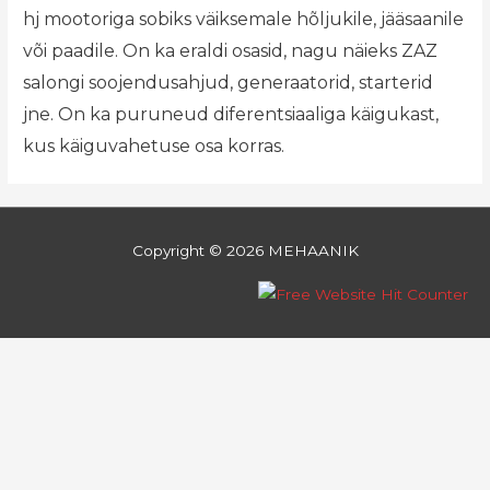
hj mootoriga sobiks väiksemale hõljukile, jääsaanile
või paadile. On ka eraldi osasid, nagu näieks ZAZ
salongi soojendusahjud, generaatorid, starterid
jne. On ka puruneud diferentsiaaliga käigukast,
kus käiguvahetuse osa korras.
Copyright © 2026
MEHAANIK